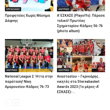
ΕΡΓΑΣΙΑΚΟ
ΑΝTΡΙΚΟ
Προφητείες Χωρίς Μάσημα
Α’ ΕΣΚΑΣΕ (Playoffs): Πέρασε
Δάφνης
τελικό! Πρωτέας
Σχηματαρίου-Κάδμος 56-76
(photo album)
ΑΝTΡΙΚΟ
ΑΝTΡΙΚΟ
National League 2: Ήττα στην
Αναστασίου – Γκρινιάρης…
παράταση! Νίκη
νικητές στα Stereabasket
Αμαρουσίου-Κάδμος 76-73
Awards 2023 (1o μέρος-Α’
ΕΣΚΑΣΕ)-...