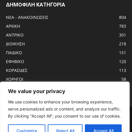
ΔΗΜΟΦΙΛΗ ΚΑΤΗΓΟΡΙΑ
ΝΕΑ - ΑΝΑΚΟΙΝΩΣΕΙΣ
804
ΑΡΧΙΚΗ
783
ΑΝTΡΙΚΟ
301
ΔΙΟΙΚΗΣΗ
218
ΠΑΙΔΙΚΟ
151
ΕΦΗΒΙΚΟ
120
ΚΟΡΑΣΙΔΕΣ
113
ΧΟΡΗΓΟΙ
58
ΝΕΑΝΙΔΕΣ
56
We value your privacy
We use cookies to enhance your browsing experience,
serve personalized ads or content, and analyze our traffic.
Αρχική
ΑΝTΡΙΚΟ
ΝΕΑ – ΑΝΑΚΟΙΝΩΣΕΙΣ
ΓΥΝΑΙΚΩΝ
By clicking "Accept All", you consent to our use of cookies.
ΕΦΗΒΙΚΟ
ΠΑΙΔΙΚΟ
ΚΟΡΑΣΙΔΕΣ
ΔΙΟΙΚΗΣΗ
ΧΟΡΗΓΟΙ
ΠΡΟΓΡΑΜΜΑ ΑΓΩΝΩΝ
ΕΡΓΑΣΙΑΚΟ
Customize
Reject All
Accept All