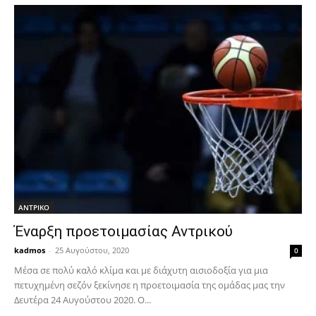
ΑΝTΡΙΚΟ
Έναρξη προετοιμασίας Αντρικού
kadmos
-
25 Αυγούστου, 2020
0
Μέσα σε πολύ καλό κλίμα και με διάχυτη αισιοδοξία για μια
πετυχημένη σεζόν ξεκίνησε η προετοιμασία της ομάδας μας την
Δευτέρα 24 Αυγούστου 2020. Ο...