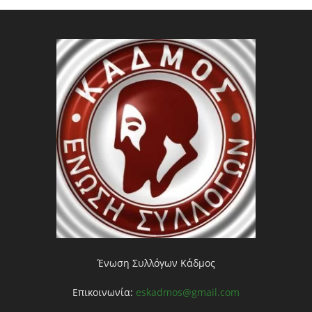
Ένωση Συλλόγων Κάδμος
Επικοινωνία:
eskadmos@gmail.com