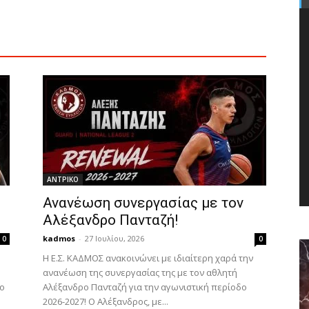
ΑΝTΡΙΚΟ
Ανανέωση συνεργασίας με τον
Αλέξανδρο Πανταζή!
kadmos
-
27 Ιουλίου, 2026
0
0
Η Ε.Σ. ΚΑΔΜΟΣ ανακοινώνει με ιδιαίτερη χαρά την
ανανέωση της συνεργασίας της με τον αθλητή
το
Αλέξανδρο Πανταζή για την αγωνιστική περίοδο
2026-2027! Ο Αλέξανδρος, με...