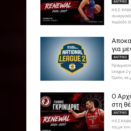
ΑΝTΡΙΚΟ
Η Ε.Σ. ΚΑΔ
συνεργασί
περίοδο 20
Αποκαλ
για με
ΑΝTΡΙΚΟ
Πραγματοπ
League 2 γ
Όμιλο, σε μ
Ο Αρχ
στη θέ
ΑΝTΡΙΚΟ
Η Ε.Σ ΚΑΔ
της με τον