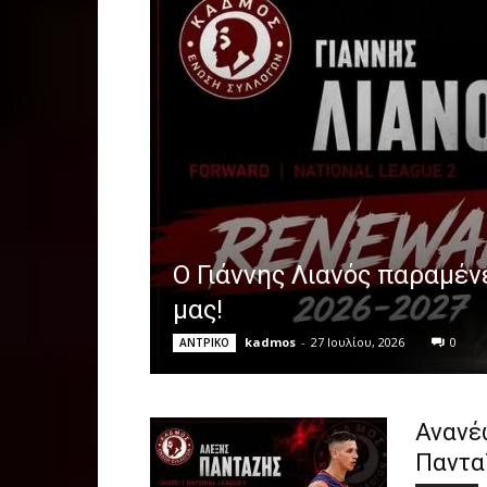
Ο Γιάννης Λιανός παραμέν
μας!
kadmos
-
27 Ιουλίου, 2026
0
ΑΝTΡΙΚΟ
Ανανέ
Παντα