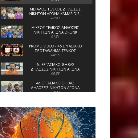
ΜΕΓΑΛΟΣ ΤΕΛΙΚΟΣ ΔΗΛΩΣΕΙΣ
ΝΙΚΗΤΩΝ ΑΓΩΝΑ KAMARIDIS -
VOYAGERS (ΘΕΣΕΙΣ 1-2) (88-77)
02:43
23 07 25
ΜΙΚΡΟΣ ΤΕΛΙΚΟΣ ΔΗΛΩΣΕΙΣ
ΝΙΚΗΤΩΝ ΑΓΩΝΑ DRUNK
BEARS-HYGIENE SERVICE (ΘΕΣΕΙΣ
01:31
3-4) (69-89) 23 07 25
PROMO VIDEO - 4ο ΕΡΓΑΣΙΑΚΟ
ΠΡΩΤΑΘΛΗΜΑ ΤΕΛΙΚΟΣ
00:15
4o ΕΡΓΑΣΙΑΚΟ ΘΗΒΑΣ
ΔΗΛΩΣΕΙΣ ΝΙΚΗΤΩΝ ΑΓΩΝΑ
ΝΕΟ ΦΡΟΝΤΙΣΤΗΡΙΟ-BOCA
00:38
JUNIORS (9-10) (70-67) 22 07 25
4o ΕΡΓΑΣΙΑΚΟ ΘΗΒΑΣ
ΔΗΛΩΣΕΙΣ ΝΙΚΗΤΩΝ ΑΓΩΝΑ
THIVA ROCKETS-SKIOURAKI.GR
01:22
(11-12) (59-61) 22 07 25
4o ΕΡΓΑΣΙΑΚΟ ΘΗΒΑΣ-
ΔΗΛΩΣΕΙΣ ΝΙΚΗΤΩΝ ΑΓΩΝΑ
VOICE THIVA - ALPHA OMEGA
01:04
(5-6) (82-88) 21 07 25
4o ΕΡΓΑΣΙΑΚΟ ΘΗΒΑΣ-
ΔΗΛΩΣΕΙΣ ΝΙΚΗΤΩΝ ΑΓΩΝΑ
STRATELAKERS - MOTEL (7-8)
00:43
(73-54) 21 07 25