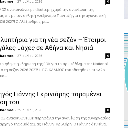
kadmos
-
27 Ιουλίου, 2026
0
ΜΟΣ ανακοινώνει με ιδιαίτερη χαρά την ανανέωση της
ας της με τον αθλητή Αλέξανδρο Πανταζή για την αγωνιστική
26-2027! Ο Αλέξανδρος, με...
υπτήρια για τη νέα σεζόν – Έτοιμοι
γάλες μάχες σε Αθήνα και Νησιά!
kadmos
-
27 Ιουλίου, 2026
0
οιήθηκε η κλήρωση της ΕΟΚ για το πρωτάθλημα της National
ια τη σεζόν 2026-2027! Η Ε.Σ. ΚΑΔΜΟΣ τοποθετήθηκε στον 2ο
ια...
ηγός Γιάννης Γκρινιάρης παραμένει
ση του!
kadmos
-
25 Ιουλίου, 2026
0
ΜΟΣ ανακοινώνει με περηφάνια την ανανέωση της συνεργασίας
 αρχηγό της ομάδας μας, Γιάννη Γκρινιάρη! Ο Γιάννης δεν είναι