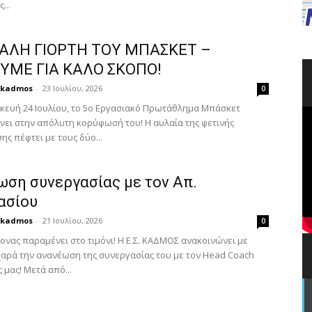
...
ΑΛΗ ΓΙΟΡΤΗ ΤΟΥ ΜΠΑΣΚΕΤ –
ΥΜΕ ΓΙΑ ΚΑΛΟ ΣΚΟΠΟ!
kadmos
-
23 Ιουλίου, 2026
0
κευή 24 Ιουλίου, το 5ο Εργασιακό Πρωτάθλημα Μπάσκετ
νει στην απόλυτη κορύφωσή του! Η αυλαία της φετινής
ς πέφτει με τους δύο...
ωση συνεργασίας με τον Απ.
ασίου
kadmos
-
21 Ιουλίου, 2026
0
ονας παραμένει στο τιμόνι! Η Ε.Σ. ΚΑΔΜΟΣ ανακοινώνει με
 χαρά την ανανέωση της συνεργασίας του με τον Head Coach
 μας! Μετά από...