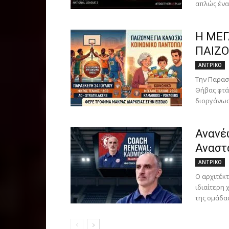
απλώς ένας
Η ΜΕΓ
ΠΑΙΖΟ
ΑΝTΡΙΚΟ
Την Παρασ
Θήβας φτά
διοργάνωση
Ανανέ
Αναστ
ΑΝTΡΙΚΟ
Ο αρχιτέκτ
ιδιαίτερη
της ομάδας