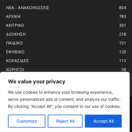
ΝΕΑ - ΑΝΑΚΟΙΝΩΣΕΙΣ
804
ΑΡΧΙΚΗ
783
ΑΝTΡΙΚΟ
301
ΔΙΟΙΚΗΣΗ
218
ΠΑΙΔΙΚΟ
151
ΕΦΗΒΙΚΟ
120
ΚΟΡΑΣΙΔΕΣ
113
ΧΟΡΗΓΟΙ
58
ΝΕΑΝΙΔΕΣ
56
We value your privacy
We use cookies to enhance your browsing experience,
serve personalized ads or content, and analyze our traffic.
Αρχική
ΑΝTΡΙΚΟ
ΝΕΑ – ΑΝΑΚΟΙΝΩΣΕΙΣ
ΓΥΝΑΙΚΩΝ
By clicking "Accept All", you consent to our use of cookies.
ΕΦΗΒΙΚΟ
ΠΑΙΔΙΚΟ
ΚΟΡΑΣΙΔΕΣ
ΔΙΟΙΚΗΣΗ
ΧΟΡΗΓΟΙ
ΠΡΟΓΡΑΜΜΑ ΑΓΩΝΩΝ
ΕΡΓΑΣΙΑΚΟ
Customize
Reject All
Accept All
© KADMOS BC - 2020