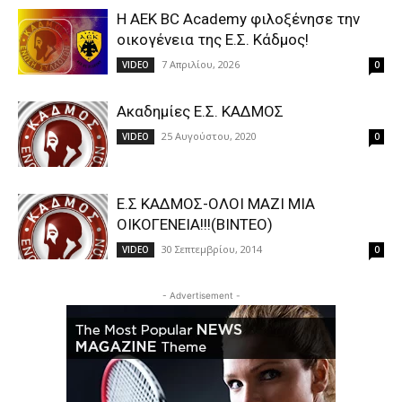
Η AEK BC Academy φιλοξένησε την
οικογένεια της Ε.Σ. Κάδμος!
7 Απριλίου, 2026
VIDEO
0
Ακαδημίες Ε.Σ. ΚΑΔΜΟΣ
25 Αυγούστου, 2020
VIDEO
0
Ε.Σ ΚΑΔΜΟΣ-ΟΛΟΙ ΜΑΖΙ ΜΙΑ
ΟΙΚΟΓΕΝΕΙΑ!!!(ΒΙΝΤΕΟ)
30 Σεπτεμβρίου, 2014
VIDEO
0
- Advertisement -