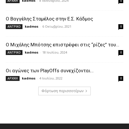
kadmos
-
8 Ιανουαρίου, 2024
ΑΡΧΙΚΗ
0
Ο Βαγγέλης Σταμέλος στην Ε.Σ. Κάδμος
kadmos
-
6 Οκτωβρίου, 2021
ΑΝTΡΙΚΟ
0
Ο Μιχάλης Μπότσης επιστρέφει στις “ρίζες” του…
kadmos
-
18 Ιουλίου, 2024
ΑΝTΡΙΚΟ
0
Οι αγώνες των PlayOffs συνεχίζονται…
kadmos
-
4 Ιουλίου, 2022
ΑΡΧΙΚΗ
0
Φόρτωση περισσοτέρων