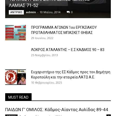
ΛΑΜΙΑΣ 71-52
admin
-
10 Μαΐου, 2014
0
ΑΝTΡΙΚΟ
ΠΡΟΓΡΑΜΜΑ ΑΓΩΝΩΝ 1ου ΕΡΓΑΣΙΑΚΟΥ
ΠΡΩΤΑΘΛΗΜΑΤΟΣ ΜΠΑΣΚΕΤ ΘΗΒΑΣ
29 Ιουνίου, 2022
ΛΟΚΡΟΣ ΑΤΑΛΑΝΤΗΣ – Ε.Σ ΚΑΔΜΟΣ 90 – 83
25 Νοεμβρίου, 2013
Ευχαριστήριο της ΕΣ Κάδμος προς τον Δημήτρη
Κοροπούλη και την εταιρεία ΛΑΤΩ Α.Ε.
10 Φεβρουαρίου, 2025
MUST READ
ΠΑΙΔΩΝ Γ’ ΟΜΙΛΟΣ: Κάδμος-Αίαντας Αυλίδας 89-44