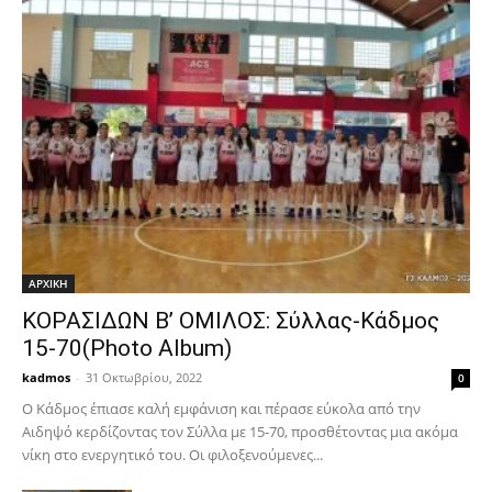
ΑΡΧΙΚΗ
ΚΟΡΑΣΙΔΩΝ Β’ ΟΜΙΛΟΣ: Σύλλας-Κάδμος
15-70(Photo Album)
kadmos
-
31 Οκτωβρίου, 2022
0
Ο Κάδμος έπιασε καλή εμφάνιση και πέρασε εύκολα από την
Αιδηψό κερδίζοντας τον Σύλλα με 15-70, προσθέτοντας μια ακόμα
νίκη στο ενεργητικό του. Οι φιλοξενούμενες...