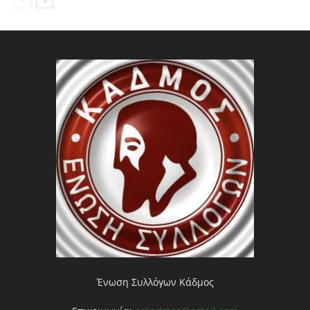
Ένωση Συλλόγων Κάδμος