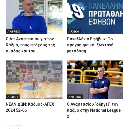
ΑΝTΡΙΚΟ
ΑΡΧΙΚΗ
Ο Απ.Αναστασίου για τον
Πανελλήνιο Εφήβων: Το
Κάδμο, τους στόχους της
πρόγραμμα και ζωντανή
ομάδας και του...
μετάδοση
ΑΡΧΙΚΗ
ΑΝTΡΙΚΟ
ΝΕΑΝΙΔΩΝ: Κάδμος-ΑΓΕΧ
Ο Αναστασίου “οδηγεί” τον
2024 52-66
Κάδμο στην National League
2