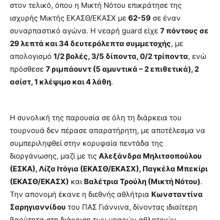
στον τελικό, όπου η Μικτή Νότου επικράτησε της
ισχυρής Μικτής ΕΚΑΣΘ/ΕΚΑΣΧ με
62-59
σε έναν
συναρπαστικό αγώνα. Η νεαρή guard είχε
7 πόντους σε
29 λεπτά και 34 δευτερόλεπτα συμμετοχής
, με
απολογισμό
1/2 βολές, 3/5 δίποντα, 0/2 τρίποντα
, ενώ
πρόσθεσε
7 ριμπάουντ (5 αμυντικά – 2 επιθετικά), 2
ασίστ, 1 κλέψιμο και 4 λάθη
.
Η συνολική της παρουσία σε όλη τη διάρκεια του
τουρνουά δεν πέρασε απαρατήρητη, με αποτέλεσμα να
συμπεριληφθεί στην κορυφαία πεντάδα της
διοργάνωσης, μαζί με τις
Αλεξάνδρα Μηλιτσοπούλου
(ΕΣΚΑ), Λίζα Ιτόγια (ΕΚΑΣΘ/ΕΚΑΣΧ), Παγκέλα Μπεκίρι
(ΕΚΑΣΘ/ΕΚΑΣΧ)
και
Βαλέτρια Τρούλη (Μικτή Νότου)
.
Την απονομή έκανε η διεθνής αθλήτρια
Κωνσταντίνα
Σαρηγιαννίδου
του ΠΑΣ Γιάννινα, δίνοντας ιδιαίτερη
βαρύτητα στη διάκριση των νεαρών αθλητριών.