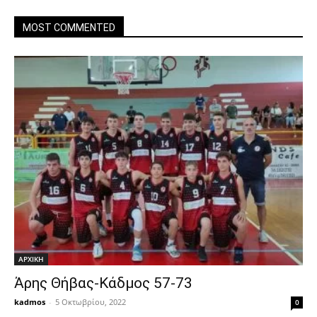
MOST COMMENTED
ΑΡΧΙΚΗ
Άρης Θήβας-Κάδμος 57-73
kadmos
-
5 Οκτωβρίου, 2022
0