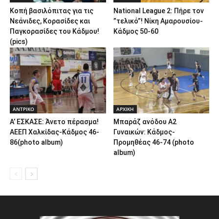
Κοπή βασιλόπιτας για τις
National League 2: Πήρε τον
Νεάνιδες, Κορασίδες και
”τελικό”! Νίκη Αμαρουσίου-
Παγκορασίδες του Κάδμου!
Κάδμος 50-60
(pics)
ΑΝTΡΙΚΟ
ΑΡΧΙΚΗ
Α’ ΕΣΚΑΣΕ: Άνετο πέρασμα!
Μπαράζ ανόδου Α2
ΑΕΕΠ Χαλκίδας-Κάδμος 46-
Γυναικών: Κάδμος-
86(photo album)
Προμηθέας 46-74 (photo
album)