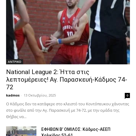
ΑΝTΡΙΚΟ
National League 2: Ήττα στις
λεπτομέρειες! Αγ. Παρασκευή-Κάδμος 74-
72
kadmos
-
13 Οκτωβρίου, 2025
0
Ο Κάδμος δεν τα κατάφερε στο κλειστό του Κοντόπευκου χάνοντας
στο φινάλε από την Αγ. Παρασκευή με 74-72, με την ομάδα της
Θήβας να...
ΕΦΗΒΩΝ Β’ ΟΜΙΛΟΣ: Κάδμος-ΑΕΕΠ
Χαλκίδας 52-61