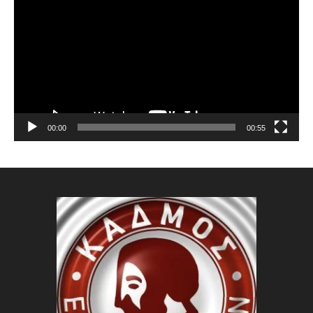
Αναπαραγωγής
Βίντεο
00:00
00:55