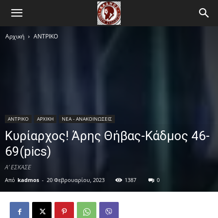
Αρχική
ΑΝTΡΙΚΟ
ΑΝTΡΙΚΟ
ΑΡΧΙΚΗ
ΝΕΑ - ΑΝΑΚΟΙΝΩΣΕΙΣ
Κυρίαρχος! Άρης Θήβας-Κάδμος 46-
69(pics)
Α’ ΕΣΚΑΣΕ
Από
kadmos
-
20 Φεβρουαρίου, 2023
1387
0