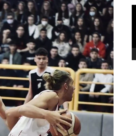
Π
Α
Βί