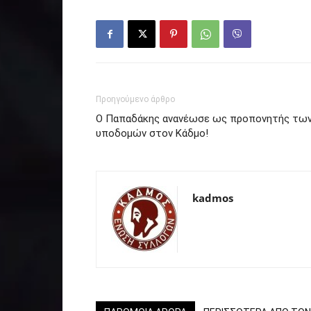
Προηγούμενο άρθρο
Ο Παπαδάκης ανανέωσε ως προπονητής τω
υποδομών στον Κάδμο!
kadmos