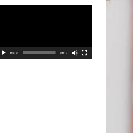
ρόγραμμα
ναπαραγωγής
ντεο
00:00
00:55