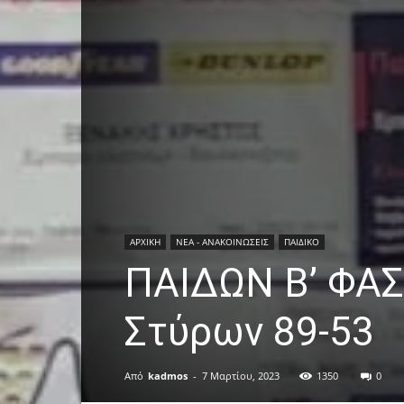
ΑΡΧΙΚΗ
ΝΕΑ - ΑΝΑΚΟΙΝΩΣΕΙΣ
ΠΑΙΔΙΚΟ
ΠΑΙΔΩΝ Β’ ΦΑΣΗ
Στύρων 89-53
Από
kadmos
-
7 Μαρτίου, 2023
1350
0