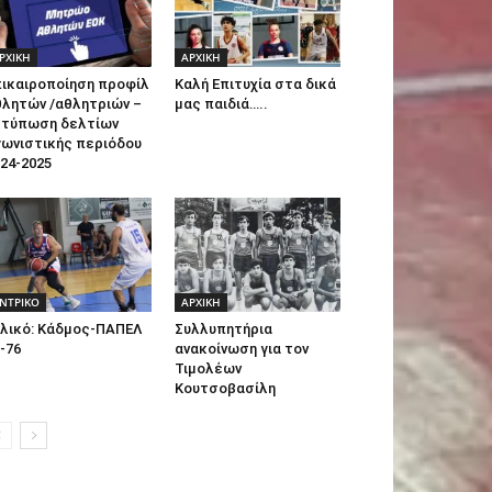
ΡΧΙΚΗ
ΑΡΧΙΚΗ
πικαιροποίηση προφίλ
Καλή Επιτυχία στα δικά
θλητών /αθλητριών –
μας παιδιά…..
κτύπωση δελτίων
γωνιστικής περιόδου
24-2025
ΝTΡΙΚΟ
ΑΡΧΙΚΗ
ιλικό: Κάδμος-ΠΑΠΕΛ
Συλλυπητήρια
-76
ανακοίνωση για τον
Τιμολέων
Κουτσοβασίλη