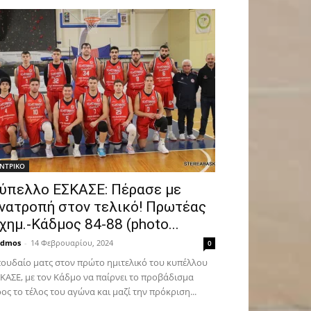
ΝTΡΙΚΟ
ύπελλο ΕΣΚΑΣΕ: Πέρασε με
νατροπή στον τελικό! Πρωτέας
χημ.-Κάδμος 84-88 (photo...
admos
-
14 Φεβρουαρίου, 2024
0
ουδαίο ματς στον πρώτο ημιτελικό του κυπέλλου
ΚΑΣΕ, με τον Κάδμο να παίρνει το προβάδισμα
ος το τέλος του αγώνα και μαζί την πρόκριση...