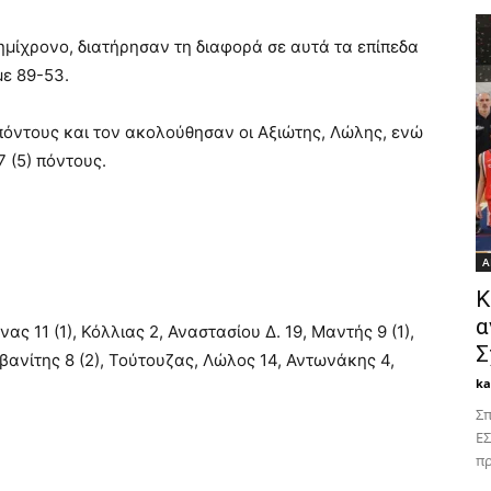
ημίχρονο, διατήρησαν τη διαφορά σε αυτά τα επίπεδα
με 89-53.
πόντους και τον ακολούθησαν οι Αξιώτης, Λώλης, ενώ
 (5) πόντους.
Α
Κ
α
ς 11 (1), Κόλλιας 2, Αναστασίου Δ. 19, Μαντής 9 (1),
Σ
βανίτης 8 (2), Τούτουζας, Λώλος 14, Αντωνάκης 4,
k
Σπ
ΕΣ
πρ