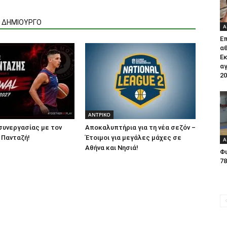
Ν ΔΗΜΙΟΥΡΓΟ
Α
Ε
α
Ε
α
20
ΑΝTΡΙΚΟ
συνεργασίας με τον
Αποκαλυπτήρια για τη νέα σεζόν –
 Πανταζή!
Έτοιμοι για μεγάλες μάχες σε
Α
Αθήνα και Νησιά!
Φ
78