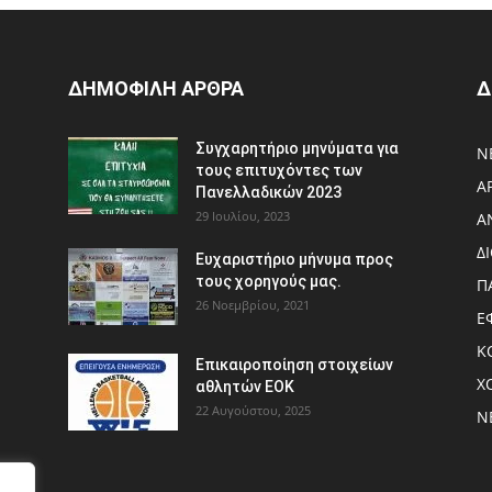
ΔΗΜΟΦΙΛΗ ΑΡΘΡΑ
Δ
Συγχαρητήριο μηνύματα για
Ν
τους επιτυχόντες των
Α
Πανελλαδικών 2023
29 Ιουλίου, 2023
Α
Δ
Ευχαριστήριο μήνυμα προς
τους χορηγούς μας.
Π
26 Νοεμβρίου, 2021
Ε
Κ
Eπικαιροποίηση στοιχείων
Χ
αθλητών ΕΟΚ
22 Αυγούστου, 2025
Ν