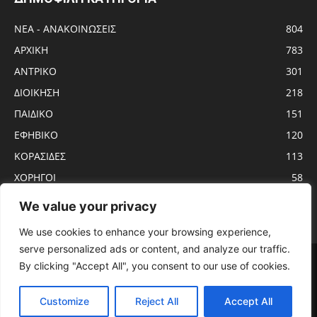
ΝΕΑ - ΑΝΑΚΟΙΝΩΣΕΙΣ
804
ΑΡΧΙΚΗ
783
ΑΝTΡΙΚΟ
301
ΔΙΟΙΚΗΣΗ
218
ΠΑΙΔΙΚΟ
151
ΕΦΗΒΙΚΟ
120
ΚΟΡΑΣΙΔΕΣ
113
ΧΟΡΗΓΟΙ
58
ΝΕΑΝΙΔΕΣ
56
We value your privacy
We use cookies to enhance your browsing experience,
serve personalized ads or content, and analyze our traffic.
Αρχική
ΑΝTΡΙΚΟ
ΝΕΑ – ΑΝΑΚΟΙΝΩΣΕΙΣ
ΓΥΝΑΙΚΩΝ
By clicking "Accept All", you consent to our use of cookies.
ΕΦΗΒΙΚΟ
ΠΑΙΔΙΚΟ
ΚΟΡΑΣΙΔΕΣ
ΔΙΟΙΚΗΣΗ
ΧΟΡΗΓΟΙ
ΠΡΟΓΡΑΜΜΑ ΑΓΩΝΩΝ
ΕΡΓΑΣΙΑΚΟ
Customize
Reject All
Accept All
© KADMOS BC - 2020