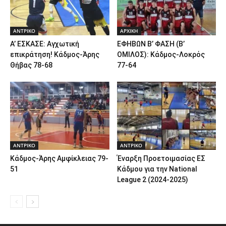
ΑΝTΡΙΚΟ
ΑΡΧΙΚΗ
Α’ ΕΣΚΑΣΕ: Αγχωτική
ΕΦΗΒΩΝ Β’ ΦΑΣΗ (Β’
επικράτηση! Κάδμος-Άρης
ΟΜΙΛΟΣ): Κάδμος-Λοκρός
Θήβας 78-68
77-64
ΑΝTΡΙΚΟ
ΑΝTΡΙΚΟ
Κάδμος-Άρης Αμφίκλειας 79-
Έναρξη Προετοιμασίας ΕΣ
51
Κάδμου για την National
League 2 (2024-2025)