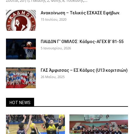
Σούτας 20 (1), Πικάσης 2, Φίλης 8, Τσοκάνης,...
Ανακοίνωση – Τελικός ΕΣΚΑΣΕ Εφήβων.
15 Ιουλίου, 2020
ΠΑΙΔΩΝ Γ’ ΟΜΙΛΟΣ: Κάδμος-ΑΓΕΧ Β’ 81-55
5 Ιανουαρίου, 2026
ΓΑΣ Άμφισσας – ΕΣ Κάδμος (U13 κοριτσιών)
26 Μαΐου, 2025
HOT NEWS