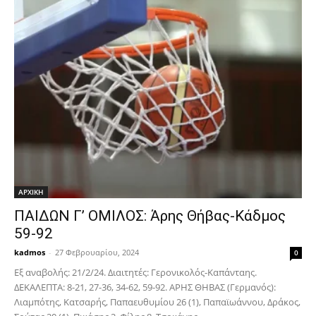
ΑΡΧΙΚΗ
ΠΑΙΔΩΝ Γ’ ΟΜΙΛΟΣ: Άρης Θήβας-Κάδμος
59-92
kadmos
-
27 Φεβρουαρίου, 2024
0
Εξ αναβολής: 21/2/24. Διαιτητές: Γερονικολός-Καπάνταης.
ΔΕΚΑΛΕΠΤΑ: 8-21, 27-36, 34-62, 59-92. ΑΡΗΣ ΘΗΒΑΣ (Γερμανός):
Λιαμπότης, Κατσαρής, Παπαευθυμίου 26 (1), Παπαϊωάννου, Δράκος,