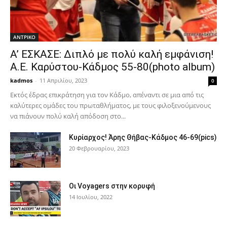
ΑΝTΡΙΚΟ
Α’ ΕΣΚΑΣΕ: Διπλό με πολύ καλή εμφάνιση!
Α.Ε. Καρύστου-Κάδμος 55-80(photo album)
kadmos
-
11 Απριλίου, 2023
0
Εκτός έδρας επικράτηση για τον Κάδμο, απέναντι σε μια από τις
καλύτερες ομάδες του πρωταθλήματος, με τους φιλοξενούμενους
να πιάνουν πολύ καλή απόδοση στο...
Κυρίαρχος! Άρης Θήβας-Κάδμος 46-69(pics)
20 Φεβρουαρίου, 2023
Οι Voyagers στην κορυφή
14 Ιουλίου, 2022