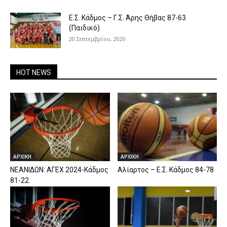
Ε.Σ. Κάδμος – Γ.Σ. Άρης Θήβας 87-63
(Παιδικό)
20 Σεπτεμβρίου, 2020
HOT NEWS
ΑΡΧΙΚΗ
ΑΡΧΙΚΗ
ΝΕΑΝΙΔΩΝ: ΑΓΕΧ 2024-Κάδμος
Αλίαρτος – Ε.Σ. Κάδμος 84-78
81-22