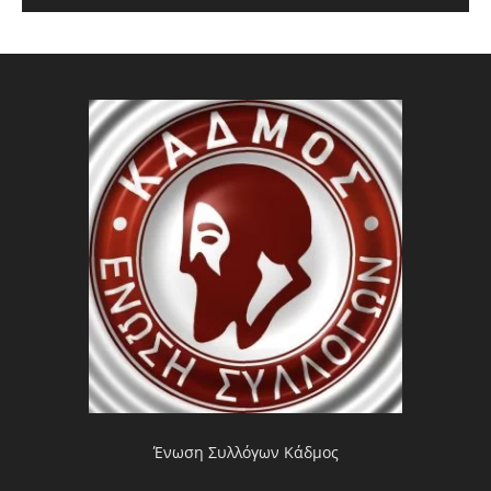
Ένωση Συλλόγων Κάδμος