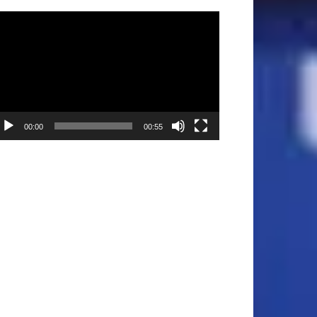
ρόγραμμα
ναπαραγωγής
ντεο
00:00
00:55