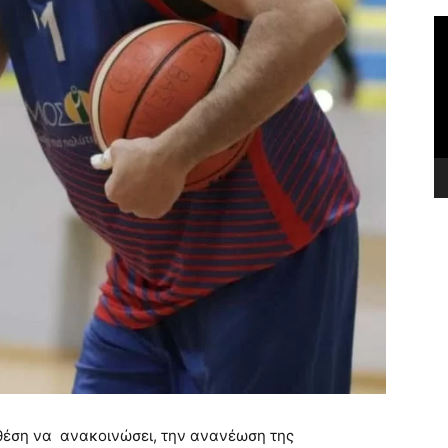
Π
Α
Βί
θέση να ανακοινώσει, την ανανέωση της