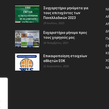
Συγχαρητήριο μηνύματα για
Ν
τους επιτυχόντες των
Α
Πανελλαδικών 2023
29 Ιουλίου, 2023
Α
Δ
Ευχαριστήριο μήνυμα προς
τους χορηγούς μας.
Π
26 Νοεμβρίου, 2021
Ε
Κ
Eπικαιροποίηση στοιχείων
Χ
αθλητών ΕΟΚ
22 Αυγούστου, 2025
Ν
.
.