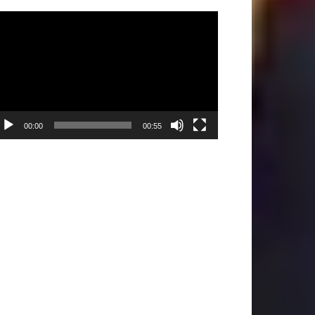
ρόγραμμα
ναπαραγωγής
ντεο
00:00
00:55