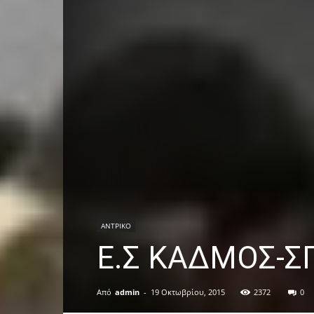
ΑΝTΡΙΚΟ
Ε.Σ ΚΑΔΜΟΣ-Σ
Από
admin
-
19 Οκτωβρίου, 2015
2372
0