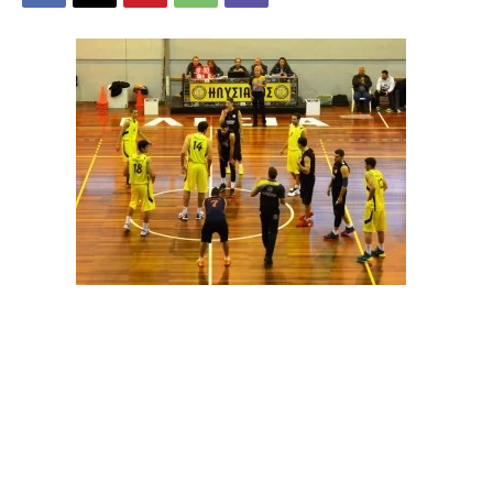
Η Ομαδα μας κατάφερε να διατηρήσει το αήττητο σερί
που τρέχει στο πρωτάθλημα της Γ” Εθνικής,
ξεπερνώντας έστω και δύσκολα το εμπόδιο του
Ηλυσιακού, τον οποίο νίκησε στο Κλειστό των Ιλισίων με
63-65.