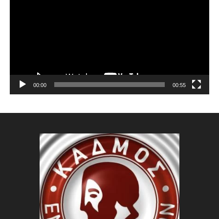
Βίντεο
00:00
00:55