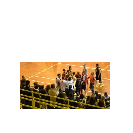
Η αναμέτρηση ήταν αμφίρροπη, με την ομάδα μας να
προηγείται στο τέλος του πρώτου ημιχρόνου με 27-35.
Οι γηπεδούχοι μείωσαν την διαφορά στους 4(40-44) στο
τέλος της τρίτης περιόδου, με το παιχνίδι να κρίνεται
τελικά στις λεπτομέρειες και τους παικτες του
ΑΠΟΣΤΟΛΗ ΑΝΑΣΤΑΣΙΟΥ να παιρνουν τη νίκη στο.. νήμα
με 65-67.
ΗΛΥΣΙΑΚΟΣ – Ε.Σ ΚΑΔΜΟΣ 63-65