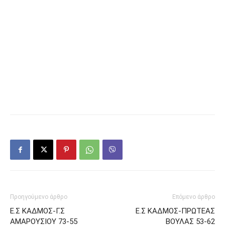
ΔΕΚΑΛΕΠΤΑ:16-20,27-35,40-44,63-65
ΗΛΥΣΙΑΚΟΣ(ΓΙΑΝΝΑΚΗΣ)APXOΣ 12(1),ΠANTEΛAKHΣ
2,ΣΠAΛIΓKOΣ 2,XOYMAΣ 15 (1),MAΛTEZOΣ 17,TEΛIΓKOΣ
7,KATΣIOYΛHΣ 7 (1),ΘΩΔOΣ 1
Ε.Σ ΚΑΔΜΟΣ(ΑΝΑΣΤΑΣΙΟΥ)ΠANTAZHΣ 14,ΓKPINIAPHΣ
12,TΣIPIMΩKOΣ 5(1),XAPATΣHΣ 17(1),ΣTEΦANOY 2
TΣAΠPOYNHΣ 6,ΔPAKAKHΣ 2,MHTPOΠOYΛOΣ 7(1)
Προηγούμενο άρθρο
Επόμενο άρθρο
Ε.Σ ΚΑΔΜΟΣ-Γ.Σ
Ε.Σ ΚΑΔΜΟΣ-ΠΡΩΤΕΑΣ
ΑΜΑΡΟΥΣΙΟΥ 73-55
ΒΟΥΛΑΣ 53-62