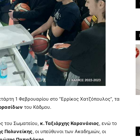
τάρτη 1 Φεβρουαρίου στο “Ερρίκος Χατζόπουλος”, τα
κορασίδων
του Κάδμου.
ος του Σωματείου,
κ. Ταξιάρχης Καρανάσιος
, ενώ το
ης Πολυνείκης
, οι υπεύθυνοι των Ακαδημιών, οι
γιώτης Παπαδάκης.