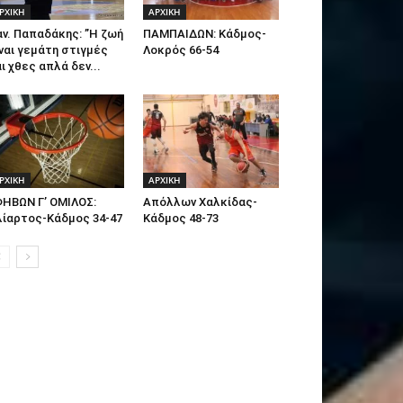
ΡΧΙΚΗ
ΑΡΧΙΚΗ
ν. Παπαδάκης: ”Η ζωή
ΠΑΜΠΑΙΔΩΝ: Κάδμος-
ναι γεμάτη στιγμές
Λοκρός 66-54
ι χθες απλά δεν...
ΡΧΙΚΗ
ΑΡΧΙΚΗ
ΦΗΒΩΝ Γ’ ΟΜΙΛΟΣ:
Απόλλων Χαλκίδας-
λίαρτος-Κάδμος 34-47
Κάδμος 48-73