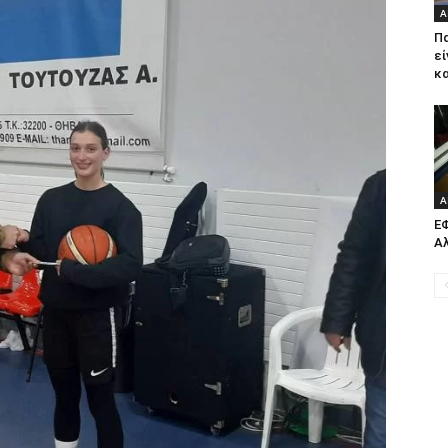
Α
Πα
εί
κα
Α
Ε
Α