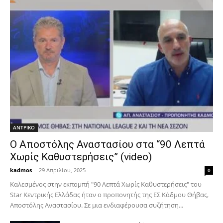
ΑΝTΡΙΚΟ
Ο Αποστόλης Αναστασίου στα “90 Λεπτά
Χωρίς Καθυστερήσεις” (video)
kadmos
-
29 Απριλίου, 2025
0
Καλεσμένος στην εκπομπή "90 Λεπτά Χωρίς Καθυστερήσεις" του
Star Κεντρικής Ελλάδας ήταν ο προπονητής της ΕΣ Κάδμου Θήβας,
Αποστόλης Αναστασίου. Σε μια ενδιαφέρουσα συζήτηση...