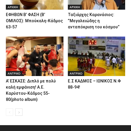
ΑΡΧΙΚΗ
ΑΡΧΙΚΗ
ΕΦΗΒΩΝ Β’ ΦΑΣΗ (Β’
Ταξιάρχης Καρανάσιος:
ΟΜΙΛΟΣ): Μπούκαλη-Κάδμος
”Μεγαλειώδης η
63-57
ανταπόκριση του κόσμου”
ΑΝTΡΙΚΟ
ΑΝTΡΙΚΟ
Α’ ΕΣΚΑΣΕ: Διπλό με πολύ
Ε.Σ ΚΑΔΜΟΣ – ΙΩΝΙΚΟΣ Ν.Φ
καλή εμφάνιση! Α.Ε.
88-94!
Καρύστου-Κάδμος 55-
80(photo album)