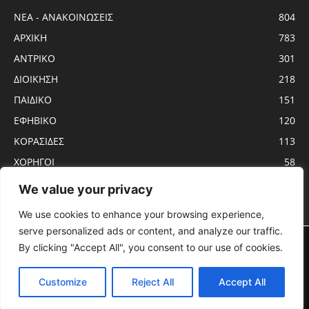
ΝΕΑ - ΑΝΑΚΟΙΝΩΣΕΙΣ
804
ΑΡΧΙΚΗ
783
ΑΝTΡΙΚΟ
301
ΔΙΟΙΚΗΣΗ
218
ΠΑΙΔΙΚΟ
151
ΕΦΗΒΙΚΟ
120
ΚΟΡΑΣΙΔΕΣ
113
ΧΟΡΗΓΟΙ
58
ΝΕΑΝΙΔΕΣ
56
We value your privacy
We use cookies to enhance your browsing experience,
serve personalized ads or content, and analyze our traffic.
Αρχική
ΑΝTΡΙΚΟ
ΝΕΑ – ΑΝΑΚΟΙΝΩΣΕΙΣ
ΓΥΝΑΙΚΩΝ
By clicking "Accept All", you consent to our use of cookies.
ΕΦΗΒΙΚΟ
ΠΑΙΔΙΚΟ
ΚΟΡΑΣΙΔΕΣ
ΔΙΟΙΚΗΣΗ
ΧΟΡΗΓΟΙ
ΠΡΟΓΡΑΜΜΑ ΑΓΩΝΩΝ
ΕΡΓΑΣΙΑΚΟ
Customize
Reject All
Accept All
© KADMOS BC - 2020