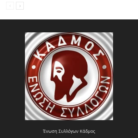
Ένωση Συλλόγων Κάδμος