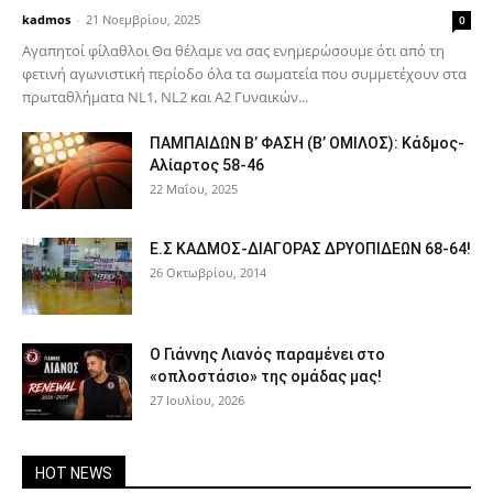
kadmos
-
21 Νοεμβρίου, 2025
0
Αγαπητοί φίλαθλοι Θα θέλαμε να σας ενημερώσουμε ότι από τη
φετινή αγωνιστική περίοδο όλα τα σωματεία που συμμετέχουν στα
πρωταθλήματα NL1, NL2 και Α2 Γυναικών...
ΠΑΜΠΑΙΔΩΝ Β’ ΦΑΣΗ (Β’ ΟΜΙΛΟΣ): Κάδμος-
Αλίαρτος 58-46
22 Μαΐου, 2025
Ε.Σ ΚΑΔΜΟΣ-ΔΙΑΓΟΡΑΣ ΔΡΥΟΠΙΔΕΩΝ 68-64!
26 Οκτωβρίου, 2014
Ο Γιάννης Λιανός παραμένει στο
«οπλοστάσιο» της ομάδας μας!
27 Ιουλίου, 2026
HOT NEWS