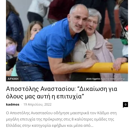
ΑΡΧΙΚΗ
Αποστόλης Αναστασίου: ”Δικαίωση για
όλους μας αυτή η επιτυχία”
kadmos
-
19 Απριλίου, 2022
0
Ο Αποστόλης Αναστασίου οδήγησε μαεστρικά τον Κάδμο στη
μεγάλη επιτυχία της πρόκρισης στις 8 καλύτερες ομάδες της
Ελλάδας στην κατηγορία εφήβων και μέσα από...