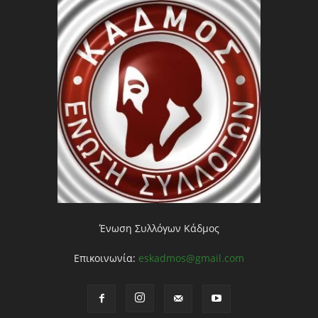
Ένωση Συλλόγων Κάδμος
Επικοινωνία:
eskadmos@gmail.com