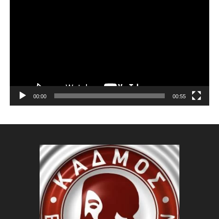
Αναπαραγωγής
Βίντεο
00:00
00:55