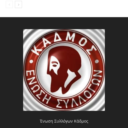
Ένωση Συλλόγων Κάδμος