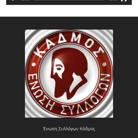
Ένωση Συλλόγων Κάδμος