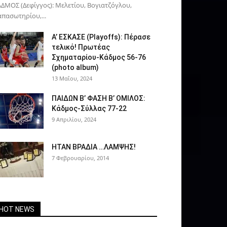
ΔΜΟΣ (Δεφίγγος): Μελετίου, Βογιατζόγλου,
πασωτηρίου,...
Α’ ΕΣΚΑΣΕ (Playoffs): Πέρασε
τελικό! Πρωτέας
Σχηματαρίου-Κάδμος 56-76
(photo album)
13 Μαΐου, 2024
ΠΑΙΔΩΝ Β’ ΦΑΣΗ Β’ ΟΜΙΛΟΣ:
Κάδμος-Σύλλας 77-22
9 Απριλίου, 2024
ΗΤΑΝ ΒΡΑΔΙΑ …ΛΑΜΨΗΣ!
7 Φεβρουαρίου, 2014
HOT NEWS