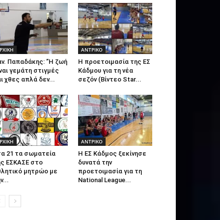
ΡΧΙΚΗ
ΑΝTΡΙΚΟ
ν. Παπαδάκης: ”Η ζωή
Η προετοιμασία της ΕΣ
ναι γεμάτη στιγμές
Κάδμου για τη νέα
ι χθες απλά δεν...
σεζόν (Βίντεο Star...
ΡΧΙΚΗ
ΑΝTΡΙΚΟ
τα 21 τα σωματεία
Η ΕΣ Κάδμος ξεκίνησε
ης ΕΣΚΑΣΕ στο
δυνατά την
θλητικό μητρώο με
προετοιμασία για τη
ν...
National League...