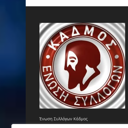
Ένωση Συλλόγων Κάδμος