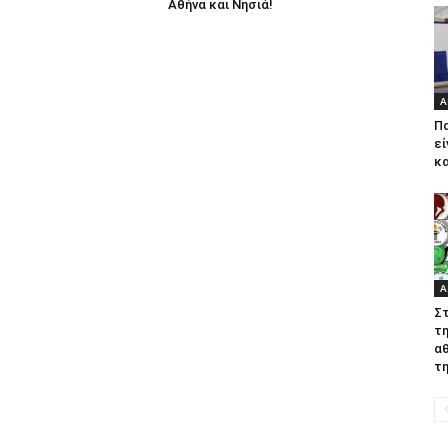
Αθήνα και Νησιά!
Α
Πα
εί
κα
Α
Σ
τ
α
τη