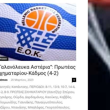
ΡΧΙΚΗ
Γαλανόλευκα Αστέρια”: Πρωτέας
χηματαρίου-Κάδμος (4-2)
admos
-
20 Μαρτίου, 2023
0
αιτητές: Καπάνταης. ΠΕΡΙΟΔΟΙ: 8-11, 13-9, 10-7, 14-4,
-2, 8-9. ΠΡΩΤΕΑΣ ΣΧΗΜΑΤΑΡΙΟΥ (Χαντζής): Σπύρου,
σιάρης, Ούρδα, Δαρδαμάνης, Καούκης, Καββάς,
λομωνίδης, Γιαννάκης, Παναιγωτόπουλος,
ζάρου, Ντανάσης, Μπαλάφας, Γκορτσόπουλος.