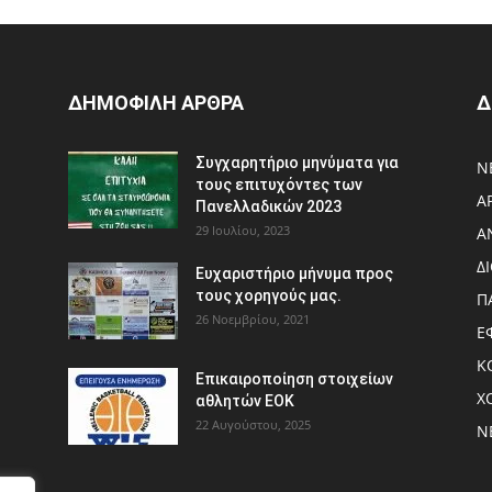
ΔΗΜΟΦΙΛΗ ΑΡΘΡΑ
Δ
Συγχαρητήριο μηνύματα για
Ν
τους επιτυχόντες των
Α
Πανελλαδικών 2023
29 Ιουλίου, 2023
Α
Δ
Ευχαριστήριο μήνυμα προς
τους χορηγούς μας.
Π
26 Νοεμβρίου, 2021
Ε
Κ
Eπικαιροποίηση στοιχείων
Χ
αθλητών ΕΟΚ
22 Αυγούστου, 2025
Ν