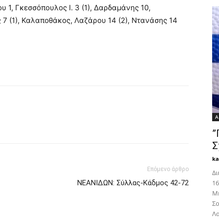
υ 1, Γκεσσόπουλος Ι. 3 (1), Δαρδαμάνης 10,
7 (1), Καλαποθάκος, Λαζάρου 14 (2), Ντανάσης 14
Α
”
Σ
k
Επόμενο άρθρο
Δι
ΝΕΑΝΙΔΩΝ: Σύλλας-Κάδμος 42-72
16
Μη
Σο
Λα