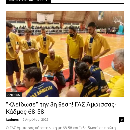
ΑΝTΡΙΚΟ
”Κλείδωσε” την 3η θέση! ΓΑΣ Άμφισσας-
Κάδμος 68-58
kadmos
-
2 Απριλίου, 2022
0
Ο ΓΑΣ Άμφισσας πήρε τη νίκη με 68-58 και ”κλείδωσε” σε πρώτη