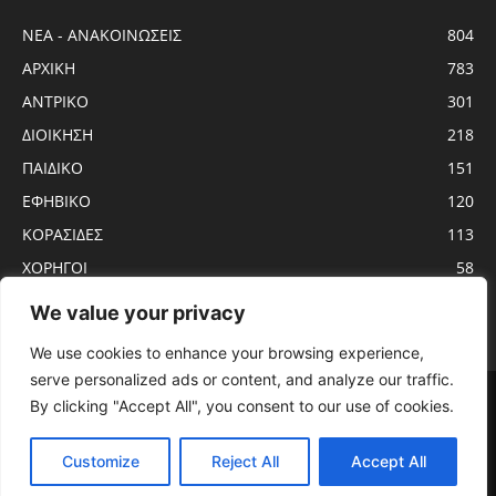
ΝΕΑ - ΑΝΑΚΟΙΝΩΣΕΙΣ
804
ΑΡΧΙΚΗ
783
ΑΝTΡΙΚΟ
301
ΔΙΟΙΚΗΣΗ
218
ΠΑΙΔΙΚΟ
151
ΕΦΗΒΙΚΟ
120
ΚΟΡΑΣΙΔΕΣ
113
ΧΟΡΗΓΟΙ
58
ΝΕΑΝΙΔΕΣ
56
We value your privacy
We use cookies to enhance your browsing experience,
serve personalized ads or content, and analyze our traffic.
Αρχική
ΑΝTΡΙΚΟ
ΝΕΑ – ΑΝΑΚΟΙΝΩΣΕΙΣ
ΓΥΝΑΙΚΩΝ
By clicking "Accept All", you consent to our use of cookies.
ΕΦΗΒΙΚΟ
ΠΑΙΔΙΚΟ
ΚΟΡΑΣΙΔΕΣ
ΔΙΟΙΚΗΣΗ
ΧΟΡΗΓΟΙ
ΠΡΟΓΡΑΜΜΑ ΑΓΩΝΩΝ
ΕΡΓΑΣΙΑΚΟ
Customize
Reject All
Accept All
© KADMOS BC - 2020