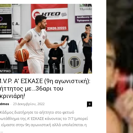
ΝTΡΙΚΟ
.V.P. Α’ ΕΣΚΑΣΕ (9η αγωνιστική):
ήττητος με…36αρι του
κρινιάρη!
admos
-
23 Δεκεμβρίου, 2022
0
Κάδμος διατήρησε το αήττητο στο φετινό
ωτάθλημα της Α’ ΕΣΚΑΣΕ κάνοντας το 7/7 (μπορεί
 είμαστε στην 9η αγωνιστική αλλά υπολείπεται η
...