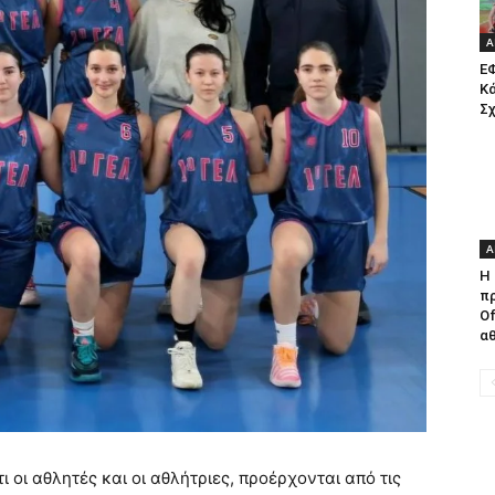
Α
Ε
Κ
Σχ
Α
Η
π
Of
αθ
τι οι αθλητές και οι αθλήτριες, προέρχονται από τις