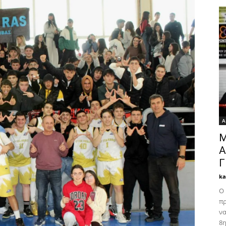
Α
M
Α
Γ
k
Ο 
πρ
να
8η