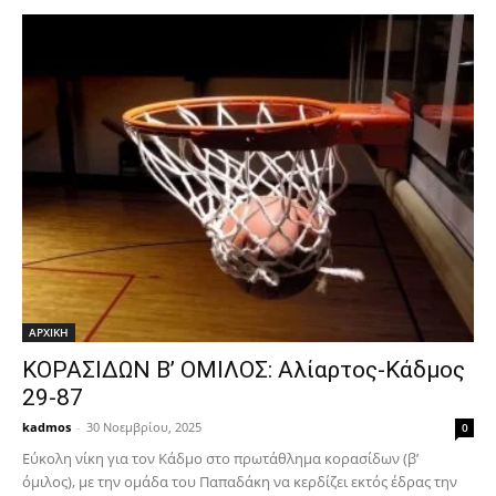
ΑΡΧΙΚΗ
ΚΟΡΑΣΙΔΩΝ Β’ ΟΜΙΛΟΣ: Αλίαρτος-Κάδμος
29-87
kadmos
-
30 Νοεμβρίου, 2025
0
Εύκολη νίκη για τον Κάδμο στο πρωτάθλημα κορασίδων (β’
όμιλος), με την ομάδα του Παπαδάκη να κερδίζει εκτός έδρας την