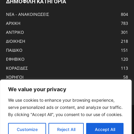
ΔΗΜΟΦΙΛΗ ΚΑΤΗΓΟΡΙΑ
ΝΕΑ - ΑΝΑΚΟΙΝΩΣΕΙΣ
804
ΑΡΧΙΚΗ
783
ΑΝTΡΙΚΟ
301
ΔΙΟΙΚΗΣΗ
218
ΠΑΙΔΙΚΟ
151
ΕΦΗΒΙΚΟ
120
ΚΟΡΑΣΙΔΕΣ
113
ΧΟΡΗΓΟΙ
58
ΝΕΑΝΙΔΕΣ
56
We value your privacy
We use cookies to enhance your browsing experience,
serve personalized ads or content, and analyze our traffic.
Αρχική
ΑΝTΡΙΚΟ
ΝΕΑ – ΑΝΑΚΟΙΝΩΣΕΙΣ
ΓΥΝΑΙΚΩΝ
By clicking "Accept All", you consent to our use of cookies.
ΕΦΗΒΙΚΟ
ΠΑΙΔΙΚΟ
ΚΟΡΑΣΙΔΕΣ
ΔΙΟΙΚΗΣΗ
ΧΟΡΗΓΟΙ
ΠΡΟΓΡΑΜΜΑ ΑΓΩΝΩΝ
ΕΡΓΑΣΙΑΚΟ
Customize
Reject All
Accept All