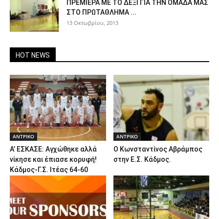
ΠΡΕΜΙΕΡΑ ΜΕ ΤΟ ΔΕΞΙ ΓΙΑ ΤΗΝ ΟΜΑΔΑ ΜΑΣ
ΣΤΟ ΠΡΩΤΑΘΛΗΜΑ ...
13 Οκτωβρίου, 2013
HOT NEWS
ΑΝTΡΙΚΟ
ΑΝTΡΙΚΟ
Α’ ΕΣΚΑΣΕ: Αγχώθηκε αλλά
Ο Κωνσταντίνος Αβράμπος
νίκησε και έπιασε κορυφή!
στην Ε.Σ. Κάδμος.
Κάδμος-Γ.Σ. Ιτέας 64-60