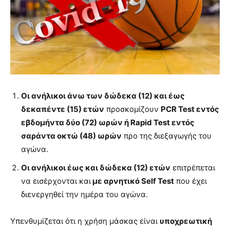
Οι ανήλικοι άνω των δώδεκα (12) και έως
δεκαπέντε (15) ετών
προσκομίζουν
PCR Test εντός
εβδομήντα δύο (72) ωρών ή Rapid Test εντός
σαράντα οκτώ (48) ωρών
προ της διεξαγωγής του
αγώνα.
Οι ανήλικοι έως και δώδεκα (12) ετών
επιτρέπεται
να εισέρχονται και
με αρνητικό Self Test
που έχει
διενεργηθεί την ημέρα του αγώνα.
Υπενθυμίζεται ότι η χρήση μάσκας είναι
υποχρεωτική