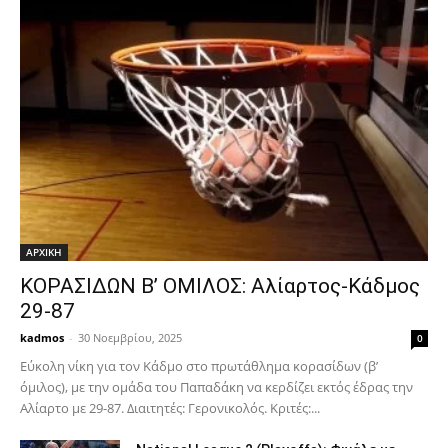
ΑΡΧΙΚΗ
ΚΟΡΑΣΙΔΩΝ Β’ ΟΜΙΛΟΣ: Αλίαρτος-Κάδμος
29-87
kadmos
-
30 Νοεμβρίου, 2025
0
Εύκολη νίκη για τον Κάδμο στο πρωτάθλημα κορασίδων (β’
όμιλος), με την ομάδα του Παπαδάκη να κερδίζει εκτός έδρας την
Αλίαρτο με 29-87. Διαιτητές: Γερονικολός. Κριτές:...