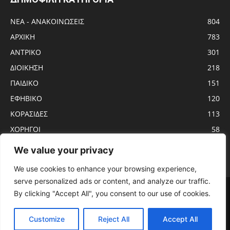
ΝΕΑ - ΑΝΑΚΟΙΝΩΣΕΙΣ
804
ΑΡΧΙΚΗ
783
ΑΝTΡΙΚΟ
301
ΔΙΟΙΚΗΣΗ
218
ΠΑΙΔΙΚΟ
151
ΕΦΗΒΙΚΟ
120
ΚΟΡΑΣΙΔΕΣ
113
ΧΟΡΗΓΟΙ
58
ΝΕΑΝΙΔΕΣ
56
We value your privacy
We use cookies to enhance your browsing experience,
serve personalized ads or content, and analyze our traffic.
Αρχική
ΑΝTΡΙΚΟ
ΝΕΑ – ΑΝΑΚΟΙΝΩΣΕΙΣ
ΓΥΝΑΙΚΩΝ
By clicking "Accept All", you consent to our use of cookies.
ΕΦΗΒΙΚΟ
ΠΑΙΔΙΚΟ
ΚΟΡΑΣΙΔΕΣ
ΔΙΟΙΚΗΣΗ
ΧΟΡΗΓΟΙ
ΠΡΟΓΡΑΜΜΑ ΑΓΩΝΩΝ
ΕΡΓΑΣΙΑΚΟ
Customize
Reject All
Accept All
© KADMOS BC - 2020