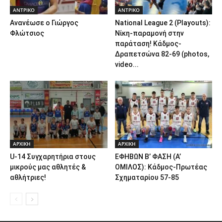
ΑΝTΡΙΚΟ
ΑΝTΡΙΚΟ
Ανανέωσε ο Γιώργος
National League 2 (Playouts):
Φλώτσιος
Νίκη-παραμονή στην
παράταση! Κάδμος-
Δραπετσώνα 82-69 (photos,
video...
ΑΡΧΙΚΗ
ΑΡΧΙΚΗ
U-14 Συγχαρητήρια στους
ΕΦΗΒΩΝ Β’ ΦΑΣΗ (Α’
μικρούς μας αθλητές &
ΟΜΙΛΟΣ): Κάδμος-Πρωτέας
αθλήτριες!
Σχηματαρίου 57-85