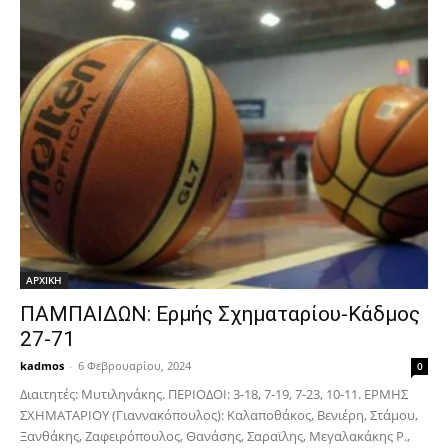
ΑΡΧΙΚΗ
ΠΑΜΠΑΙΔΩΝ: Ερμής Σχηματαρίου-Κάδμος
27-71
kadmos
-
6 Φεβρουαρίου, 2024
0
Διαιτητές: Μυτιληνάκης. ΠΕΡΙΟΔΟΙ: 3-18, 7-19, 7-23, 10-11. ΕΡΜΗΣ
ΣΧΗΜΑΤΑΡΙΟΥ (Γιαννακόπουλος): Καλαποθάκος, Βενιέρη, Στάμου,
Ξανθάκης, Ζαφειρόπουλος, Θανάσης, Σαραϊλης, Μεγαλακάκης Ρ.,