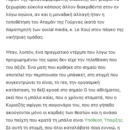
ξεχωρίσει εύκολα κάποιος άλλον διακριθέντα στον εν
λόγω αγώνα, αν και η μοναδική αλλαγή ήταν η
τοποθέτηση του Αταμάν της Γούρνας (κατά τον
παρατηρητή των social media, κ. Le Xou) στον πάγκο της
νικήτριας ομάδας.
Ήταν, λοιπόν, ένα πραγματικό ντέρμπι που λόγω του
προχωρημένου της ώρας δεν είχε την τηλεθέαση που
του άξιζε. Ένα ματς που κρίθηκε στο σημείο που
αποτελεί την πεμπτουσία του μπάσκετ, στη στιγμή που
συγκεντρώνει το είναι, το res, την οργασμική
κατάσταση, το δεξί κροσέ στο σημείο G του αθλήματος,
εκεί που η μπάλα καίει, που ο χρόνος σταματά, που ο
Κυριαζής σφίγγει τη σαγιονάρα του, που στο γήπεδο
ακούγονται μόνο οι καρδιές των θεατών και η ανάσα
του παίχτη που κρατά τη μπάλα είναι
Υπόθεση Ύπαρξης
.
Σε αυτή τη στιγμή, που όλοι καταλάβατε ποια εννοώ, η