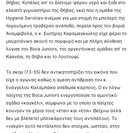
Θήβας. Κοπέλες απ’ το Δίστομο ‘φέραν νερό και ξύδι στο
κλειστό γυμναστήριο της Θήβας, εκεί που η ομάδα της
Hygiene Services ανέμισε για μια στιγμή το μπολερό της
πορευόμενη τραβέρσο ανάποδο, πορεία προς τον βοριά.
Αναμφίβολα, ο κ. Σωτήρης Καραμαγκιώλης είχε φέρει το
μαυριτάνικο σκουτί το πορφυρό και με πλήρη σύνθεση
λύγισε την Boca Juniors, της αργεντίνικης ομάδας απ’ το
Κασνέσι, τη Θήβα και το Λουτουφί.
Το σκορ (73-55) δεν αντικατοπτρίζει την εικόνα που
είχε ο αγώνας καθώς η άμεση αντίδραση του κ.
Ευάγγελου Καλαμπάκα απέδωσε καρπούς. Ο εν λόγω
παίχτης της Boca Juniors ενεργοποίησε το αμυντικό
σχέδιο «καγκέλι», σύμφωνα με το οποίο οι παίχτες
κουνούν τα χέρια τους «έτσι» και «έτσι» (δείχνω αλλά
δεν με βλέπετε) μπλοκάροντας τους αντιπάλους. Το
«νεκρό» αυτό πεντάλεπτο δεν στοίχισε, ωστόσο, στην