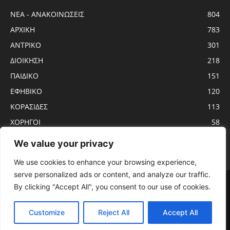
ΝΕΑ - ΑΝΑΚΟΙΝΩΣΕΙΣ
804
ΑΡΧΙΚΗ
783
ΑΝTΡΙΚΟ
301
ΔΙΟΙΚΗΣΗ
218
ΠΑΙΔΙΚΟ
151
ΕΦΗΒΙΚΟ
120
ΚΟΡΑΣΙΔΕΣ
113
ΧΟΡΗΓΟΙ
58
ΝΕΑΝΙΔΕΣ
56
We value your privacy
We use cookies to enhance your browsing experience,
serve personalized ads or content, and analyze our traffic.
Αρχική
ΑΝTΡΙΚΟ
ΝΕΑ – ΑΝΑΚΟΙΝΩΣΕΙΣ
ΓΥΝΑΙΚΩΝ
By clicking "Accept All", you consent to our use of cookies.
ΕΦΗΒΙΚΟ
ΠΑΙΔΙΚΟ
ΚΟΡΑΣΙΔΕΣ
ΔΙΟΙΚΗΣΗ
ΧΟΡΗΓΟΙ
ΠΡΟΓΡΑΜΜΑ ΑΓΩΝΩΝ
ΕΡΓΑΣΙΑΚΟ
Customize
Reject All
Accept All
© KADMOS BC - 2020