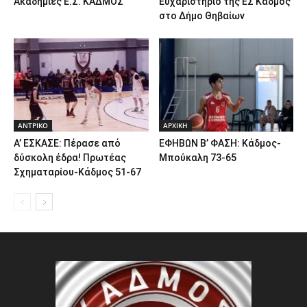
Ακαδημίες Ε.Σ. ΚΑΔΜΟΣ
Ευχαριστήριο της ΕΣ Κάδμος
στο Δήμο Θηβαίων
ΑΝTΡΙΚΟ
ΑΡΧΙΚΗ
Α’ ΕΣΚΑΣΕ: Πέρασε από
ΕΦΗΒΩΝ Β’ ΦΑΣΗ: Κάδμος-
δύσκολη έδρα! Πρωτέας
Μπούκαλη 73-65
Σχηματαρίου-Κάδμος 51-67