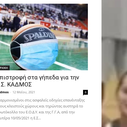
ΡΧΙΚΗ
πιστροφή στα γήπεδα για την
.Σ. ΚΑΔΜΟΣ
admos
-
12 Μαΐου, 2021
0
αρμονισμένοι στις ασφαλείς οδηγίες επανένταξης
ους κλειστούς χώρους και τηρώντας αυστηρά το
ωτόκολλο του Ε.Ο.Δ.Υ. και της Γ.Γ.Α, από την
υτέρα 10/05/2021 η Ε.Σ...