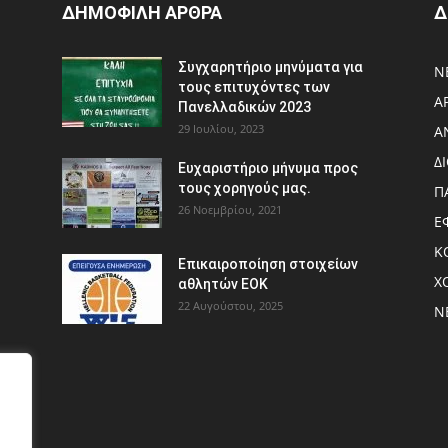
ΔΗΜΟΦΙΛΗ ΑΡΘΡΑ
Δ
Συγχαρητήριο μηνύματα για
Ν
τους επιτυχόντες των
Α
Πανελλαδικών 2023
29 Ιουλίου, 2023
Α
Δ
Ευχαριστήριο μήνυμα προς
τους χορηγούς μας.
Π
26 Νοεμβρίου, 2021
Ε
Κ
Eπικαιροποίηση στοιχείων
Χ
αθλητών ΕΟΚ
22 Αυγούστου, 2025
Ν
.