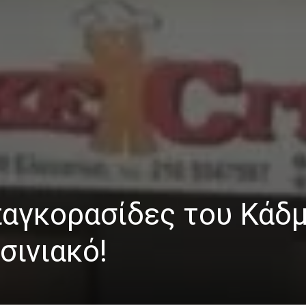
 παγκορασίδες του Κάδ
σινιακό!