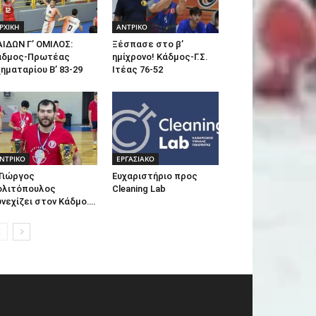
ΡΧΙΚΗ
ΑΝTΡΙΚΟ
ΙΔΩΝ Γ’ ΟΜΙΛΟΣ:
Ξέσπασε στο β’
άδμος-Πρωτέας
ημίχρονο! Κάδμος-Γ.Σ.
ηματαρίου Β’ 83-29
Ιτέας 76-52
ΝTΡΙΚΟ
ΕΡΓΑΣΙΑΚΟ
Γιώργος
Ευχαριστήριο προς
ολιτόπουλος
Cleaning Lab
νεχίζει στον Κάδμο….