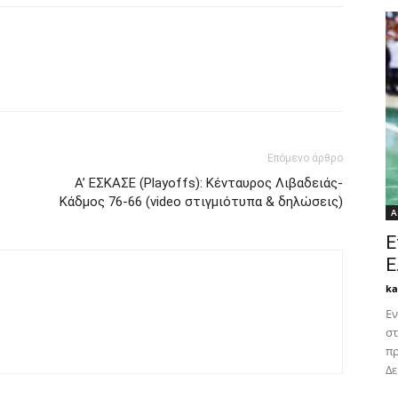
Επόμενο άρθρο
Α’ ΕΣΚΑΣΕ (Playoffs): Κένταυρος Λιβαδειάς-
Κάδμος 76-66 (video στιγμιότυπα & δηλώσεις)
Α
Ε
Ε
k
Εν
στ
πρ
Δε