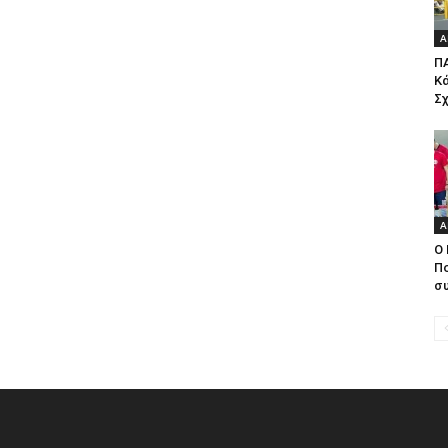
Α
ΠΑ
Κ
Σχ
Α
Ο 
Π
συ