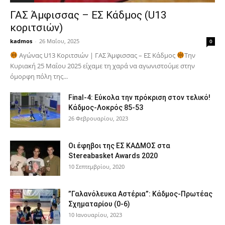
ΓΑΣ Άμφισσας – ΕΣ Κάδμος (U13
κοριτσιών)
kadmos
-
26 Μαΐου, 2025
0
Αγώνας U13 Κοριτσιών | ΓΑΣ Άμφισσας – ΕΣ Κάδμος
Την
Κυριακή 25 Μαΐου 2025 είχαμε τη χαρά να αγωνιστούμε στην
όμορφη πόλη της...
Final-4: Εύκολα την πρόκριση στον τελικό!
Κάδμος-Λοκρός 85-53
26 Φεβρουαρίου, 2023
Οι έφηβοι της ΕΣ ΚΑΔΜΟΣ στα
Stereabasket Awards 2020
10 Σεπτεμβρίου, 2020
”Γαλανόλευκα Αστέρια”: Κάδμος-Πρωτέας
Σχηματαρίου (0-6)
10 Ιανουαρίου, 2023