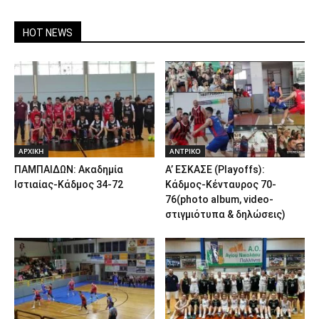
HOT NEWS
ΑΡΧΙΚΗ
ΑΝTΡΙΚΟ
ΠΑΜΠΑΙΔΩΝ: Ακαδημία
Α’ ΕΣΚΑΣΕ (Playoffs):
Ιστιαίας-Κάδμος 34-72
Κάδμος-Κένταυρος 70-
76(photo album, video-
στιγμιότυπα & δηλώσεις)