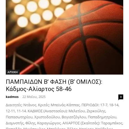
ΑΡΧΙΚΗ
ΠΑΜΠΑΙΔΩΝ Β’ ΦΑΣΗ (Β’ ΟΜΙΛΟΣ):
Κάδμος-Αλίαρτος 58-46
kadmos
-
22 Μαΐου, 2025
0
Διαιτητές: Ντάνος. Κριτές: Μπεϊνάς-Κάππας. ΠΕΡΙΟΔΟΙ: 17-7, 18-14,
12-11, 11-14. ΚΑΔΜΟΣ (Αναστασίου): Μελετίου, Ζερκούλης,
Παπασωτηρίου, Χριστοδούλου, Βογιατζόγλου, Παπαδημητρίου,
Διαμνστής, Φίλης, Καραγιώργος. ΑΛΙΑΡΤΟΣ (Σκαλτσάς): Ταραμπέκος,
Παπαδάς, Μιχόπουλος, Μπαλόκας, Τόλης, Νταϊρης, Ντόβολος,