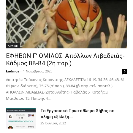
ΑΡΧΙΚΗ
ΕΦΗΒΩΝ Γ’ ΟΜΙΛΟΣ: Απόλλων Λιβαδειάς-
Κάδμος 88-84 (2η παρ.)
kadmos
-
1 Νοεμβρίου, 2023
0
Διαιτητές: Τσόκανος-Καπάνταης. ΔΕΚΑΛΕΠΤΑ: 16-19, 34-36, 46-48, 61-
61 (καν. διάρκεια), 75-75 (α’ παρ.), 88-84 (β’ παρ.-τελ. αποτελ.).
ΑΠΟΛΛΩΝ ΛΙΒΑΔΕΙΑΣ (Ζητουνιάτης): Γαβαλάς 5, Κατσής 3,
Ματθαίου 15, Πιπινής 4,...
Το Εργασιακό Πρωτάθλημα Θήβας σε
πλήρη εξέλιξη….
25 Ιουνίου, 2022