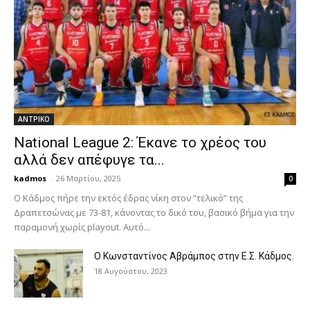
ΑΝTΡΙΚΟ
National League 2: Έκανε το χρέος του
αλλά δεν απέφυγε τα...
kadmos
-
26 Μαρτίου, 2025
0
Ο Κάδμος πήρε την εκτός έδρας νίκη στον ”τελικό” της
Δραπετσώνας με 73-81, κάνοντας το δικό του, βασικό βήμα για την
παραμονή χωρίς playout. Αυτό...
Ο Κωνσταντίνος Αβράμπος στην Ε.Σ. Κάδμος.
18 Αυγούστου, 2023